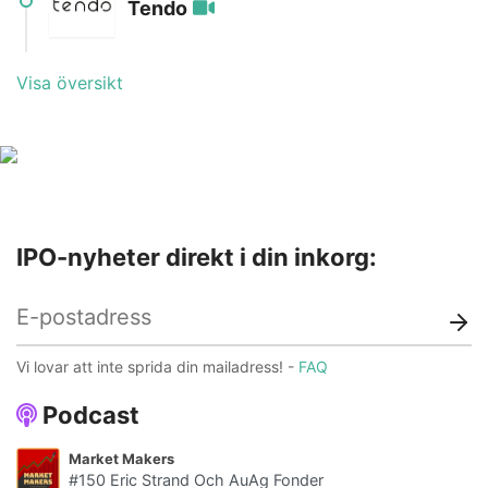
Tendo
Teckningsperiod
21 mar - 4 apr
Första handelsdag
21 apr
Bransch
Hälsa
Visa översikt
Hemsida
Prospekt
Lista
Spotlight
Teckningsperiod
14 mar - 28 mar
Första handelsdag
6 apr
Hemsida
Prospekt
IPO-nyheter direkt i din inkorg:
Vi lovar att inte sprida din mailadress! -
FAQ
Podcast
Market Makers
#150 Eric Strand Och AuAg Fonder