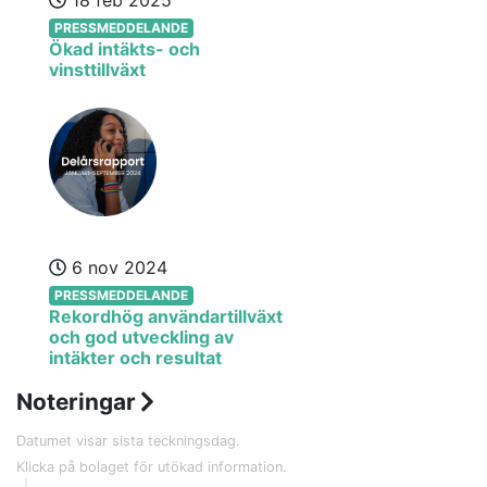
18 feb 2025
PRESSMEDDELANDE
Ökad intäkts- och
vinsttillväxt
6 nov 2024
PRESSMEDDELANDE
Rekordhög användartillväxt
och god utveckling av
intäkter och resultat
Noteringar
Datumet visar sista teckningsdag.
Klicka på bolaget för utökad information.