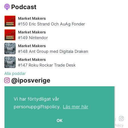
Podcast
Market Makers
#150 Eric Strand Och AuAg Fonder
Market Makers
#149 Nintendor
Market Makers
#148 Ant Group med Digitala Draken
Market Makers
#147 Roku Rockar Trade Desk
Alla poddar
@iposverige
Vi har förtydligat vår
personuppgiftspolicy.
Läs mer här
IPO.se © 2026
OK
Om cookies
Policy