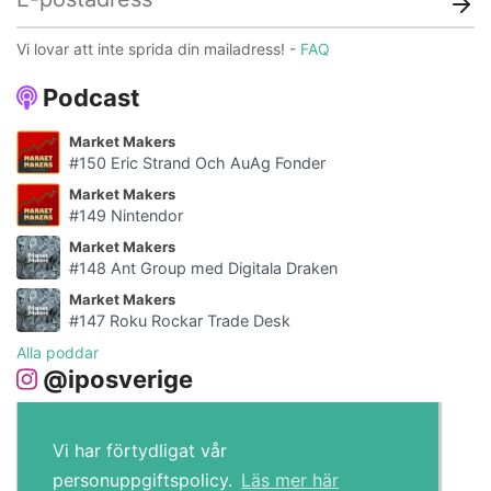
Vi lovar att inte sprida din mailadress! -
FAQ
Podcast
Market Makers
#150 Eric Strand Och AuAg Fonder
Market Makers
#149 Nintendor
Market Makers
#148 Ant Group med Digitala Draken
Market Makers
#147 Roku Rockar Trade Desk
Alla poddar
@iposverige
Vi har förtydligat vår
personuppgiftspolicy.
Läs mer här