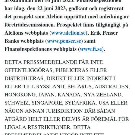
årsstämman den 16 juni 2023. Finansinspektionen
har idag, den 22 juni 2023, godkänt och registrerat
det prospekt som
Alelion
upprättat med anledning av
företrädesemissionen.
P
rospektet finns tillgängligt på
Alelion
s webbplats (
www.alelion.se
), Erik Penser
Banks webbplats (
www.penser.se
) samt
Finansinspektionens webbplats (
www.fi.se
).
DETTA PRESSMEDDELANDE FÅR INTE
OFFENTLIGGÖRAS, PUBLICERAS ELLER
DISTRIBUERAS, DIREKT ELLER INDIREKT I
ELLER TILL RYSSLAND, BELARUS, AUSTRALIEN,
HONGKONG, JAPAN, KANADA, NYA ZEELAND,
SCHWEIZ, SINGAPORE, SYDAFRIKA, USA ELLER
NÅGON ANNAN JURISDIKTION DÄR SÅDAN
ÅTGÄRD HELT ELLER DELVIS ÄR FÖREMÅL FÖR
LEGALA RESTRIKTIONER. DETTA