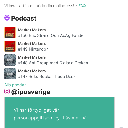
Vi lovar att inte sprida din mailadress! -
FAQ
Podcast
Market Makers
#150 Eric Strand Och AuAg Fonder
Market Makers
#149 Nintendor
Market Makers
#148 Ant Group med Digitala Draken
Market Makers
#147 Roku Rockar Trade Desk
Alla poddar
@iposverige
Vi har förtydligat vår
personuppgiftspolicy.
Läs mer här