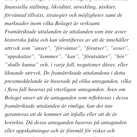
finansiella ställning, likviditet, utveckling, utsikter,
förväntad tillväxt, strategier och möjligheter samt de
marknader inom vilka Bolaget är verksamt.
Framåtriktade uttalanden är uttalanden som inte avser
historiska fakta och kan identifieras av att de innehåller
uttryck som ”anser”, ”förväntar”, ”förutser”, ”avser”,
”uppskattar”, ”kommer”, ”kan”, ”förutsätter”, ”bör”
”skulle kunna” och, i varje fall, negationer därav, eller
liknande uttryck. De framåtriktade uttalandena i detta
pressmeddelande är baserade på olika antaganden, vilka
i flera fall baseras på ytterligare antaganden. Även om
Bolaget anser att de antaganden som reflekteras i dessa
framåtriktade uttalanden är rimliga, kan det inte
garanteras att de kommer att infalla eller att de är
korrekta. Då dessa antaganden baseras på antaganden
eller uppskattningar och är föremål för risker och