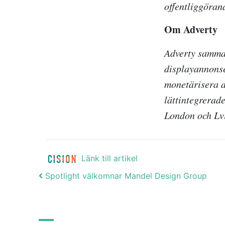
offentliggöran
Om Adverty
Adverty samma
displayannonse
monetärisera d
lättintegrerad
London och Lv
Länk till artikel
Post navigation
Spotlight välkomnar Mandel Design Group