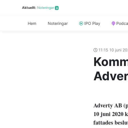
Aktuellt:
Noteringar
0
Hem
Noteringar
IPO Play
Podca
11:15 10 juni 2
Kommu
Adver
Adverty AB (p
10 juni 2020 
fattades besl