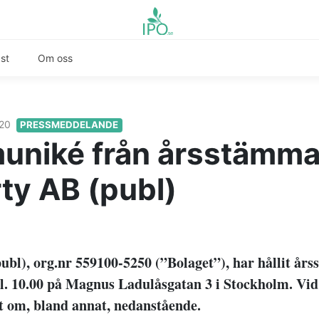
st
Om oss
020
PRESSMEDDELANDE
niké från årsstämma
ty AB (publ)
ubl), org.nr 559100-5250 (”Bolaget”), har hållit år
kl. 10.00 på Magnus Ladulåsgatan 3 i Stockholm. V
ut om, bland annat, nedanstående.