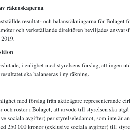
 av räkenskaperna
tställde resultat- och balansräkningarna för Bolaget f
amöter och verkställande direktören beviljades ansvarsf
 2019.
sition
lutade, i enlighet med styrelsens förslag, att ingen ut
resultatet ska balanseras i ny räkning.
enlighet med förslag från aktieägare representerande ci
er och röster i Bolaget, att arvode till styrelsen ska ut
ve sociala avgifter) per styrelseledamot, som inte är ans
d 250 000 kronor (exklusive sociala avgifter) till styr