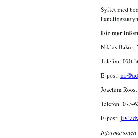
Syftet med bemy
handlingsutry
För mer infor
Niklas Bakos,
Telefon: 070-3
E-post:
nb@ad
Joachim Roos, 
Telefon: 073-6
E-post:
jr@adv
Informationen 