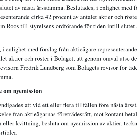
l slutet av nästa årsstämma. Beslutades, i enlighet med f
esenterande cirka 42 procent av antalet aktier och röster
 Roos till styrelsens ordförande för tiden intill slutet 
, i enlighet med förslag från aktieägare representerande
let aktier och röster i Bolaget, att genom omval utse d
evisorn Fredrik Lundberg som Bolagets revisor för tiden
ämma.
 om nyemission
digades att vid ett eller flera tillfällen före nästa år
kelse från aktieägarnas företrädesrätt, mot kontant beta
eller kvittning, besluta om nyemission av aktier, teck
rtibler.