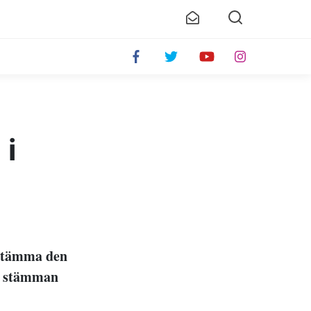
 i
sstämma den
id stämman