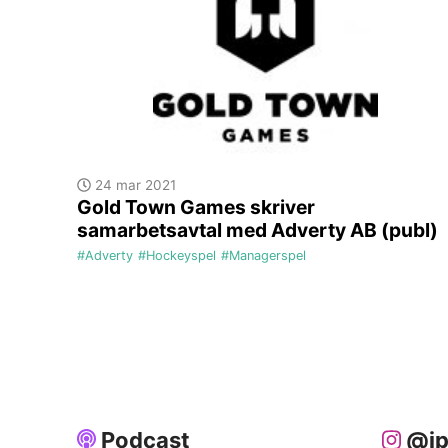
24 mar 2021
Gold Town Games skriver
samarbetsavtal med Adverty AB (publ)
#Adverty
#Hockeyspel
#Managerspel
Podcast
@ip