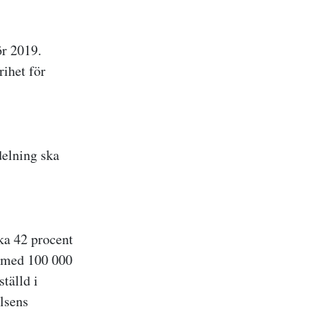
ör 2019.
rihet för
delning ska
rka 42 procent
gå med 100 000
tälld i
elsens