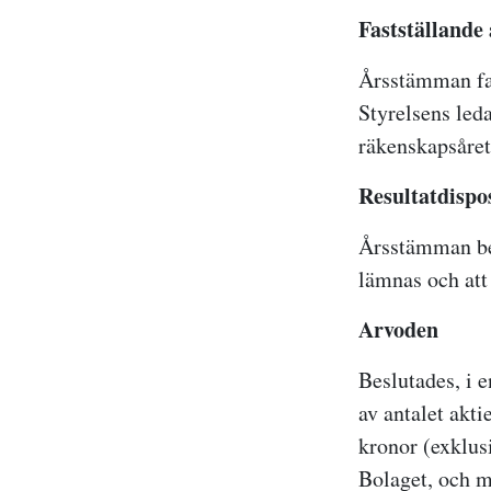
Fastställande
Årsstämman fas
Styrelsens led
räkenskapsåret
Resultatdispo
Årsstämman bes
lämnas och att 
Arvoden
Beslutades, i 
av antalet akti
kronor (exklusi
Bolaget, och me