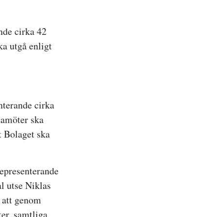
nde cirka 42
ka utgå enligt
nterande cirka
edamöter ska
t Bolaget ska
representerande
al utse Niklas
t att genom
er, samtliga