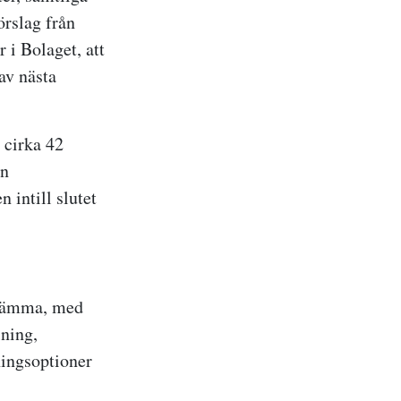
örslag från
 i Bolaget, att
av nästa
 cirka 42
en
 intill slutet
sstämma, med
lning,
ningsoptioner