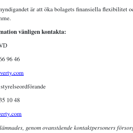
ndigandet är att öka bolagets finansiella flexibilitet o
mme.
mation vänligen kontakta:
 VD
66 96 46
verty.com
styrelseordförande
35 10 48
erty.com
lämnades, genom ovanstående kontaktpersoners försorg