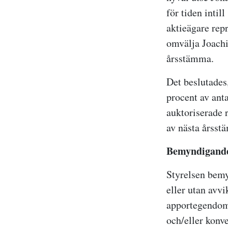
för tiden intil
aktieägare repr
omvälja Joachim
årsstämma.
Det beslutades
procent av anta
auktoriserade r
av nästa årsst
Bemyndigande
Styrelsen bemyn
eller utan avvi
apportegendom 
och/eller konve