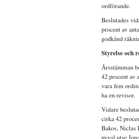
ordförande.
Beslutades vid
procent av anta
godkänd räkni
Styrelse och r
Årsstämman bes
42 procent av a
vara fem ordin
ha en revisor.
Vidare besluta
cirka 42 procen
Bakos, Niclas 
nyval utse Jon