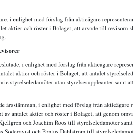
are, i enlighet med förslag från aktieägare representera
let aktier och röster i Bolaget, att arvode till revisorn s
ng.
evisorer
lutade, i enlighet med förslag från aktieägare represe
ntalet aktier och röster i Bolaget, att antalet styrelsel
arie styrelseledamöter utan styrelsesuppleanter samt at
de årsstämman, i enlighet med förslag från aktieägare 
t av antalet aktier och röster i Bolaget, att genom omv
Kjellgren och Joachim Roos till styrelseledamöter sam
as Söderqvist och Pontus Dahlström till styrelseledamöt