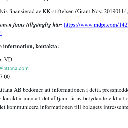
lvis finansierad av KK-stiftelsen (Grant Nos: 20190114
onen finns tillgänglig här:
https://www.mdpi.com/142
4
e information, kontakta:
p, VD
p@attana.com
7 00
ttana AB bedö
m
er att informationen i detta pressmedd
e karaktä
r
men att det alltjä
m
t ä
r
av betydande vikt att e
et kommunicera informationen till bolagets intressente