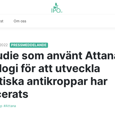
st
Om oss
 2022
PRESSMEDDELANDE
udie som använt Attan
ogi för att utveckla
tiska antikroppar har
cerats
pp
#Attana