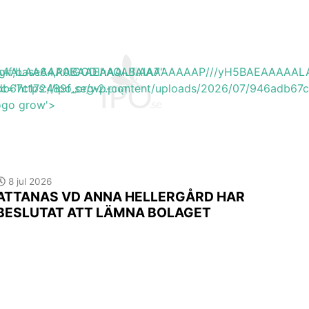
EAAAAALAAAAAABAAEAAAIBRAA7"
ite/gif;base64,R0lGODlhAQABAIAAAAAAAP///yH5BAEAAAA
adb67c172489f_org-2.png'
rc='https://ipo.se/wp-content/uploads/2026/07/946adb67
logo grow'>
8 jul 2026
ATTANAS VD ANNA HELLERGÅRD HAR
BESLUTAT ATT LÄMNA BOLAGET