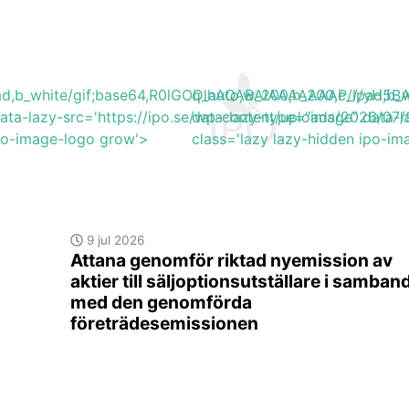
lpad,b_white/gif;base64,R0lGODlhAQABAIAAAAAAAP///y
q_auto,w_200,h_200,c_lpad,
ata-lazy-src='https://ipo.se/wp-content/uploads/2026/07
data-lazy-type="image" data-l
ipo-image-logo grow'>
class='lazy lazy-hidden ipo-i
9 jul 2026
Attana genomför riktad nyemission av
aktier till säljoptionsutställare i samban
med den genomförda
företrädesemissionen