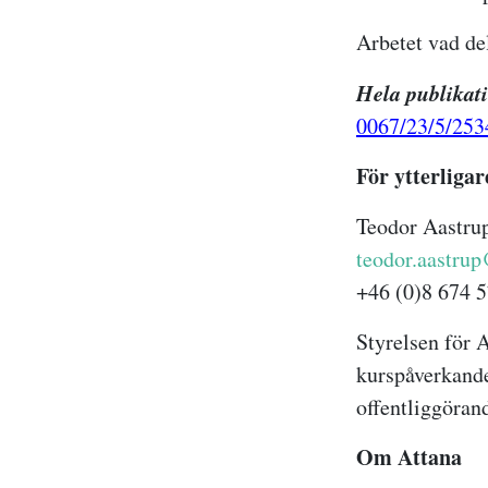
Arbetet vad de
Hela publikati
0067/23/5/253
För ytterligar
Teodor Aastru
teodor.aastru
+46 (0)8 674 5
Styrelsen fö
r
A
kurspå
v
erkand
offentliggö
r
and
Om Attana