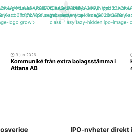
H5BAEAAAAALAAAAAABAAEAAAIBRAA7"
b_white/gif;base64,R0lGODlhAQABAIAAAAAAAP///yH5BA
q_auto,w_200,h_200,c_lpad,b_wh
6/946adb67c172489f_org-2.png'
azy-src='https://ipo.se/wp-content/uploads/2026/06/946a
data-lazy-type="image" data-lazy-s
mage-logo grow'>
class='lazy lazy-hidden ipo-image-
3 jun 2026
Kommuniké från extra bolagsstämma i
e
Attana AB
osverige
IPO-nyheter direkt 