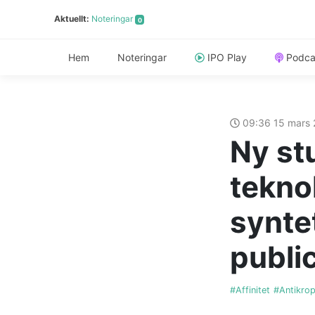
Aktuellt:
Noteringar
0
Hem
Noteringar
IPO Play
Podca
09:36 15 mars
Ny st
teknol
synte
publi
#Affinitet
#Antikro