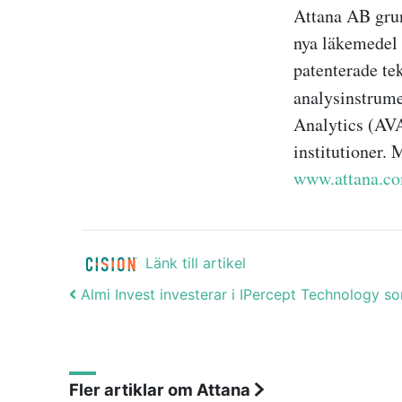
Attana AB grun
nya läkemedel 
patenterade te
analysinstrume
Analytics (AVA
institutioner.
www.attana.c
Länk till artikel
Post navigation
Almi Invest investerar i IPercept Technology so
Fler artiklar om Attana