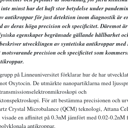
 inte minst har det haft stor betydelse under pandemin
 antikroppar för just detektion inom diagnostik är e
 av deras höga precision och specificitet. Däremot är
ysiska egenskaper begränsade gällande hållbarhet och
beskriver utvecklingen av syntetiska antikroppar med
mt motsvarande precision och specificitet som kommersi
ntikroppar.
 grupp på Linneuniversitet förklarar hur de har utveckla
mot Oxytocin. De utmärkte nanopartiklarna med ljusspr
 transmissionselektronmikroskopi och
ktonspektroskopi. För att bestämma precisionen och ur
artz Crystal Microbalance (QCM) teknologi, Attana
Ce
 visade en affinitet på 0.3nM jämfört med 0.02-0.2nM 
olyklonala antikroppar.