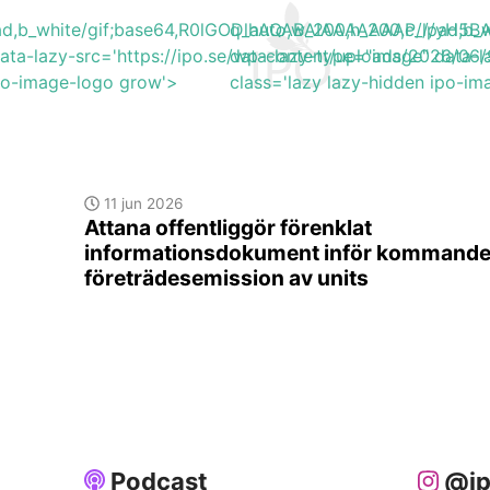
lpad,b_white/gif;base64,R0lGODlhAQABAIAAAAAAAP///y
q_auto,w_200,h_200,c_lpad,
ata-lazy-src='https://ipo.se/wp-content/uploads/2026/0
data-lazy-type="image" data-l
ipo-image-logo grow'>
class='lazy lazy-hidden ipo-i
11 jun 2026
Attana offentliggör förenklat
informationsdokument inför kommand
företrädesemission av units
Podcast
@ip