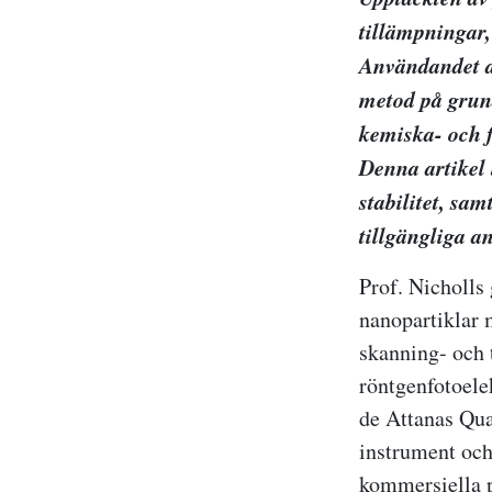
tillämpningar,
Användandet av
metod på grund
kemiska- och f
Denna artikel 
stabilitet, sa
tillgängliga a
Prof. Nicholls
nanopartiklar 
skanning- och
röntgenfotoele
de Attanas Qu
instrument och
kommersiella p