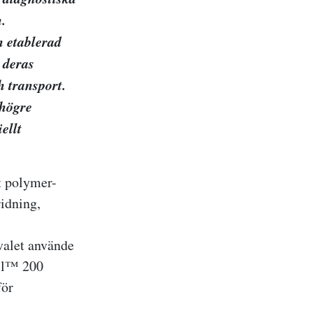
.
n etablerad
 deras
 transport.
 högre
ellt
t polymer-
idning,
valet använde
ll™ 200
för