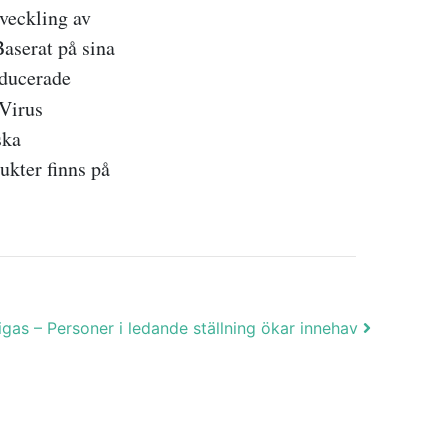
veckling av
Baserat på sina
oducerade
 Virus
ska
ukter finns på
igas – Personer i ledande ställning ökar innehav