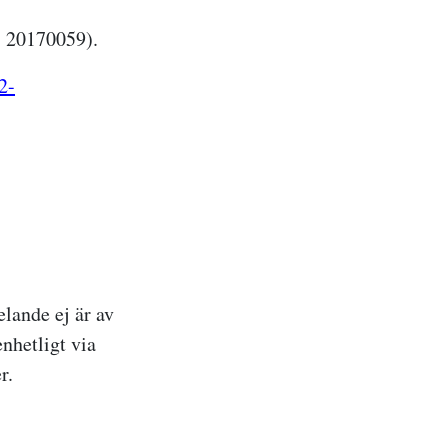
, 20170059).
2-
elande ej ä
r
av
nhetligt via
r.