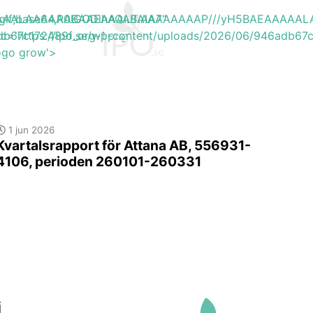
EAAAAALAAAAAABAAEAAAIBRAA7"
ite/gif;base64,R0lGODlhAQABAIAAAAAAAP///yH5BAEAAAA
db67c172489f_org-1.png'
rc='https://ipo.se/wp-content/uploads/2026/06/946adb67
logo grow'>
1 jun 2026
Kvartalsrapport för Attana AB, 556931-
4106, perioden 260101-260331
i