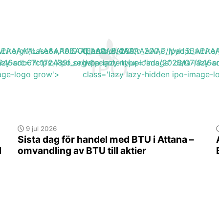
H5BAEAAAAALAAAAAABAAEAAAIBRAA7"
b_white/gif;base64,R0lGODlhAQABAIAAAAAAAP///yH5BA
q_auto,w_200,h_200,c_lpad,b_wh
/946adb67c172489f_org-1.png'
azy-src='https://ipo.se/wp-content/uploads/2026/07/946
data-lazy-type="image" data-lazy-s
mage-logo grow'>
class='lazy lazy-hidden ipo-image-
9 jul 2026
Sista dag för handel med BTU i Attana –
d
omvandling av BTU till aktier