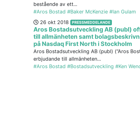
bestående av ett...
#Aros Bostad
#Baker McKenzie
#Ian Gulam
26 okt 2018
PRESSMEDDELANDE
Aros Bostadsutveckling AB (publ) of
till allmänheten samt bolagsbeskrivn
på Nasdaq First North i Stockholm
Aros Bostadsutveckling AB (publ) (”Aros Bosta
erbjudande till allmänheten...
#Aros Bostad
#Bostadsutveckling
#Ken Wend