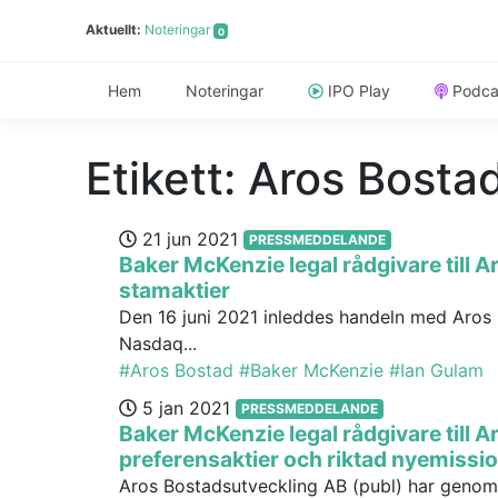
Aktuellt:
Noteringar
0
Hem
Noteringar
IPO Play
Podca
Etikett:
Aros Bosta
21 jun 2021
PRESSMEDDELANDE
Baker McKenzie legal rådgivare till 
stamaktier
Den 16 juni 2021 inleddes handeln med Aros 
Nasdaq...
#Aros Bostad
#Baker McKenzie
#Ian Gulam
5 jan 2021
PRESSMEDDELANDE
Baker McKenzie legal rådgivare till 
preferensaktier och riktad nyemissi
Aros Bostadsutveckling AB (publ) har genomf