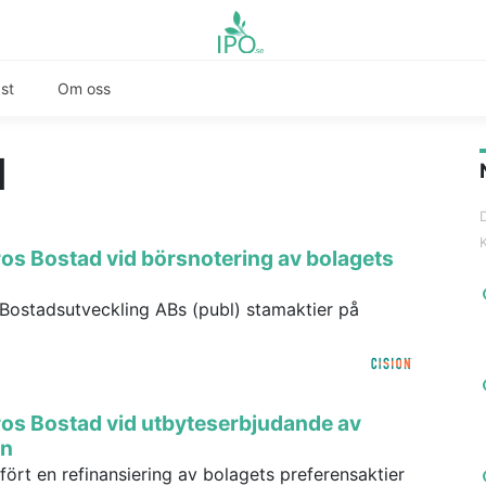
st
Om oss
d
Aros Bostad vid börsnotering av bolagets
Bostadsutveckling ABs (publ) stamaktier på
Aros Bostad vid utbyteserbjudande av
on
ört en refinansiering av bolagets preferensaktier