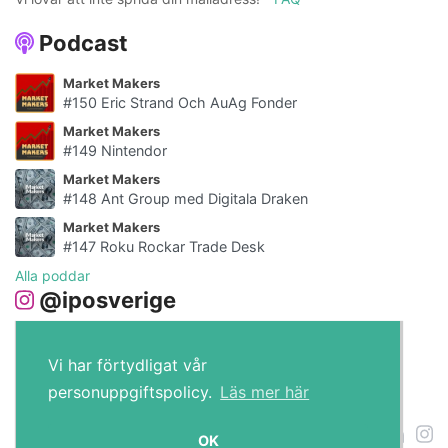
Podcast
Market Makers
#150 Eric Strand Och AuAg Fonder
Market Makers
#149 Nintendor
Market Makers
#148 Ant Group med Digitala Draken
Market Makers
#147 Roku Rockar Trade Desk
Alla poddar
@iposverige
Vi har förtydligat vår
personuppgiftspolicy.
Läs mer här
IPO.se © 2026
OK