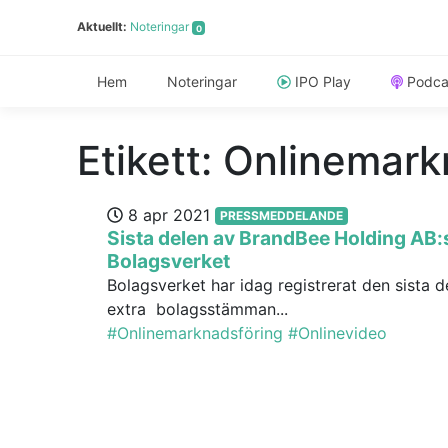
Aktuellt:
Noteringar
0
Hem
Noteringar
IPO Play
Podca
Etikett:
Onlinemark
8 apr 2021
PRESSMEDDELANDE
Sista delen av BrandBee Holding AB:s
Bolagsverket
Bolagsverket har idag registrerat den sista 
extra bolagsstämman...
#Onlinemarknadsföring
#Onlinevideo