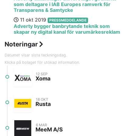
som deltagare i IAB Europes ramverk för
Transparens & Samtycke
11 okt 2019
PRESSMEDDELANDE
Adverty bygger banbrytande teknik som
skapar ny digital kanal för varumärkesreklam
Noteringar
Datumet visar sista teckningsdag.
Klicka på bolaget för utökad information.
12 SEP
Xoma
Bransch
Greentech
18 OKT
Lista
Spotlight
Rusta
Teckningsperiod
2 sep - 12 sep
Första handelsdag
27 sep
Bransch
Detaljhandel
6 MAR
Hemsida
Prospekt
Lista
Nasdaq OMX Stockholm
MeeM A/S
Teckningsperiod
10 okt - 18 okt