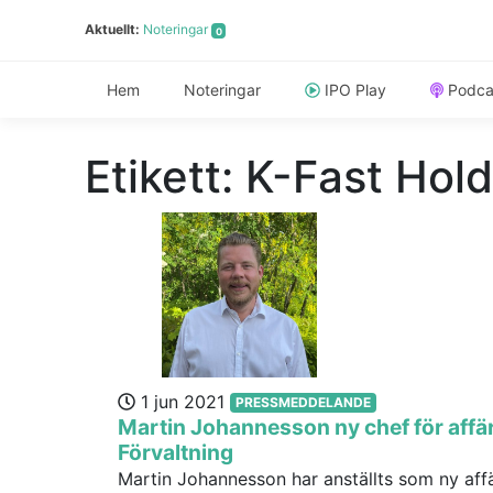
Aktuellt:
Noteringar
0
Hem
Noteringar
IPO Play
Podca
Etikett:
K-Fast Hold
1 jun 2021
PRESSMEDDELANDE
Martin Johannesson ny chef för aff
Förvaltning
Martin Johannesson har anställts som ny af