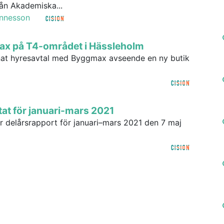
ån Akademiska...
nnesson
max på T4-området i Hässleholm
knat hyresavtal med Byggmax avseende en ny butik
tat för januari-mars 2021
ar delårsrapport för januari–mars 2021 den 7 maj