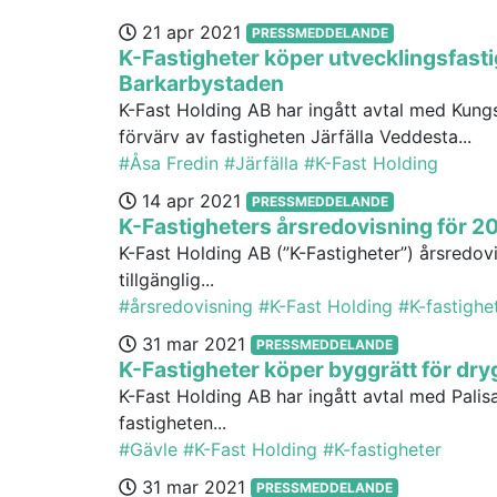
21 apr 2021
PRESSMEDDELANDE
K-Fastigheter köper utvecklingsfasti
Barkarbystaden
K-Fast Holding AB har ingått avtal med Kun
förvärv av fastigheten Järfälla Veddesta...
#Åsa Fredin
#Järfälla
#K-Fast Holding
14 apr 2021
PRESSMEDDELANDE
K-Fastigheters årsredovisning för 2
K-Fast Holding AB (”K-Fastigheter”) årsredov
tillgänglig...
#årsredovisning
#K-Fast Holding
#K-fastighe
31 mar 2021
PRESSMEDDELANDE
K-Fastigheter köper byggrätt för dryg
K-Fast Holding AB har ingått avtal med Pali
fastigheten...
#Gävle
#K-Fast Holding
#K-fastigheter
31 mar 2021
PRESSMEDDELANDE