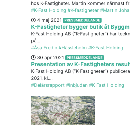
hos K-Fastigheter. Martin kommer närmast fr
#K-Fast Holding
#K-fastigheter
#Martin Joha
4 maj 2021
PRESSMEDDELANDE
K-Fastigheter bygger butik åt Bygg
K-Fast Holding AB (”K-Fastigheter”) har tec
på...
#Åsa Fredin
#Hässleholm
#K-Fast Holding
30 apr 2021
PRESSMEDDELANDE
Presentation av K-Fastigheters resul
K-Fast Holding AB (”K-Fastigheter”) publicer
2021, kl....
#Delårsrapport
#Inbjudan
#K-Fast Holding