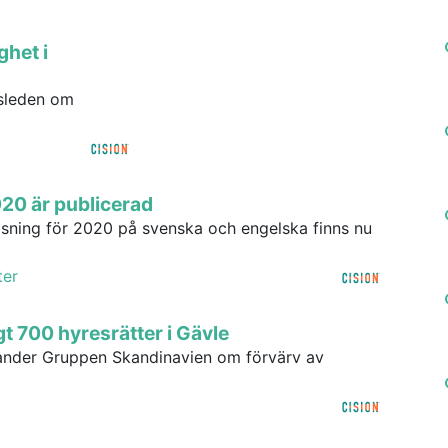
ghet i
gsleden om
020 är publicerad
isning för 2020 på svenska och engelska finns nu
ter
t 700 hyresrätter i Gävle
sander Gruppen Skandinavien om förvärv av