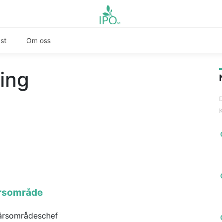
st
Om oss
ing
ärsområde
färsområdeschef