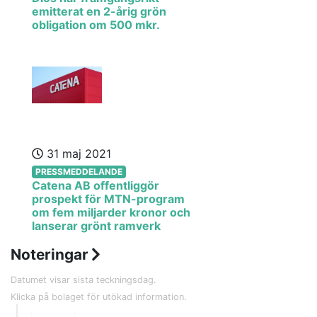
emitterat en 2-årig grön
obligation om 500 mkr.
31 maj 2021
PRESSMEDDELANDE
Catena AB offentliggör
prospekt för MTN-program
om fem miljarder kronor och
lanserar grönt ramverk
Noteringar
Datumet visar sista teckningsdag.
Klicka på bolaget för utökad information.