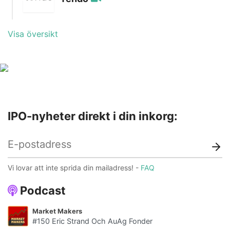
Teckningsperiod
21 mar - 4 apr
Första handelsdag
21 apr
Bransch
Hälsa
Visa översikt
Hemsida
Prospekt
Lista
Spotlight
Teckningsperiod
14 mar - 28 mar
Första handelsdag
6 apr
Hemsida
Prospekt
IPO-nyheter direkt i din inkorg:
Vi lovar att inte sprida din mailadress! -
FAQ
Podcast
Market Makers
#150 Eric Strand Och AuAg Fonder