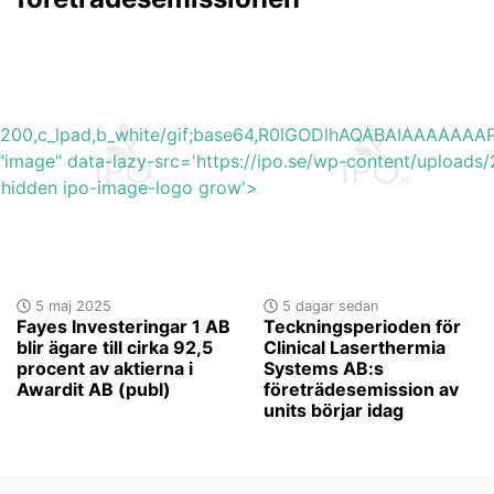
h_200,c_lpad,b_white/gif;base64,R0lGODlhAQABAIAAAA
"image" data-lazy-src='https://ipo.se/wp-content/upload
y-hidden ipo-image-logo grow'>
5 maj 2025
5 dagar sedan
Fayes Investeringar 1 AB
Teckningsperioden för
blir ägare till cirka 92,5
Clinical Laserthermia
procent av aktierna i
Systems AB:s
Awardit AB (publ)
företrädesemission av
units börjar idag