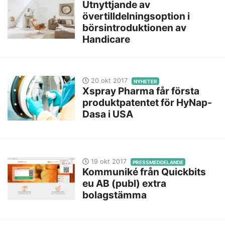
Utnyttjande av
övertilldelningsoption i
börsintroduktionen av
Handicare
20 okt 2017
NYHETER
Xspray Pharma får första
produktpatentet för HyNap-
Dasa i USA
19 okt 2017
PRESSMEDDELANDE
Kommuniké från Quickbits
eu AB (publ) extra
bolagstämma