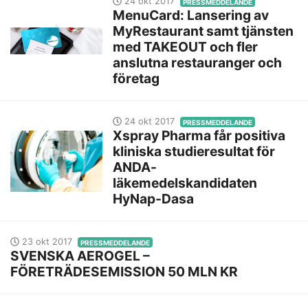
24 okt 2017
PRESSMEDDELANDE
MenuCard: Lansering av
MyRestaurant samt tjänsten
med TAKEOUT och fler
anslutna restauranger och
företag
24 okt 2017
PRESSMEDDELANDE
Xspray Pharma får positiva
kliniska studieresultat för
ANDA-
läkemedelskandidaten
HyNap-Dasa
23 okt 2017
PRESSMEDDELANDE
SVENSKA AEROGEL –
FÖRETRÄDESEMISSION 50 MLN KR