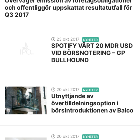
Överväger emission av företagsobligationer
och offentliggör uppskattat resultatutfall för
Q3 2017
23 okt 2017
NYHETER
SPOTIFY VÄRT 20 MDR USD
VID BÖRSNOTERING – GP
BULLHOUND
20 okt 2017
NYHETER
Utnyttjande av
övertilldelningsoption i
börsintroduktionen av Balco
20 okt 2017
NYHETER