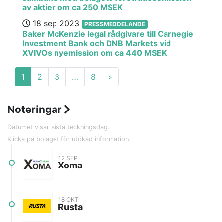
av aktier om ca 250 MSEK
18 sep 2023
PRESSMEDDELANDE
Baker McKenzie legal rådgivare till Carnegie
Investment Bank och DNB Markets vid
XVIVOs nyemission om ca 440 MSEK
1
2
3
…
8
»
Noteringar
Datumet visar sista teckningsdag.
Klicka på bolaget för utökad information.
12 SEP
Xoma
Bransch
Greentech
18 OKT
Lista
Spotlight
Rusta
Teckningsperiod
2 sep - 12 sep