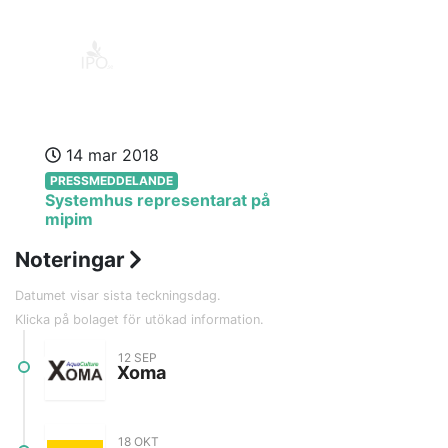
14 mar 2018
PRESSMEDDELANDE
Systemhus representarat på
mipim
Noteringar
Datumet visar sista teckningsdag.
Klicka på bolaget för utökad information.
12 SEP
Xoma
Bransch
Greentech
18 OKT
Lista
Spotlight